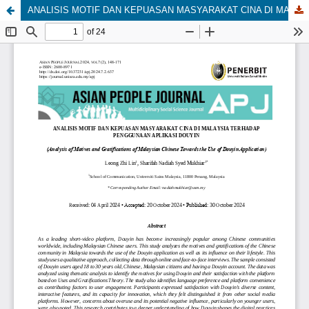
ANALISIS MOTIF DAN KEPUASAN MASYARAKAT CINA DI MALAYSIA TERHADAP PENGGUNAAN APLIKASI DOUYIN