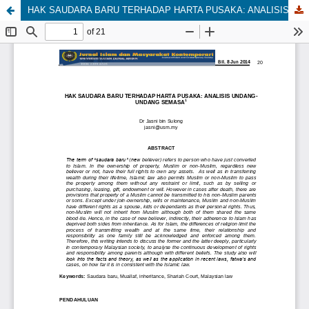
HAK SAUDARA BARU TERHADAP HARTA PUSAKA: ANALISIS UNDANG-UNDANG SEMASA