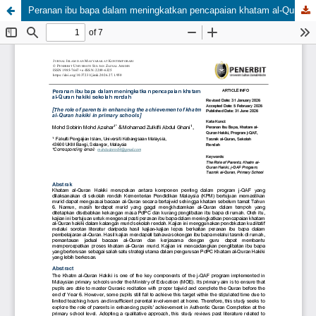
Peranan ibu bapa dalam meningkatkan pencapaian khatam al-Quran hakiki di sekolah rendah