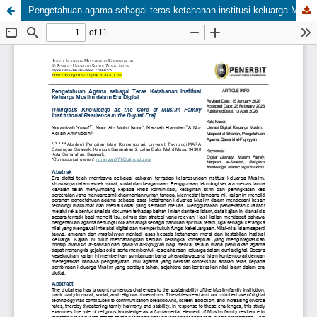
Pengetahuan agama sebagai teras ketahanan institusi keluarga Muslim dalam era digital