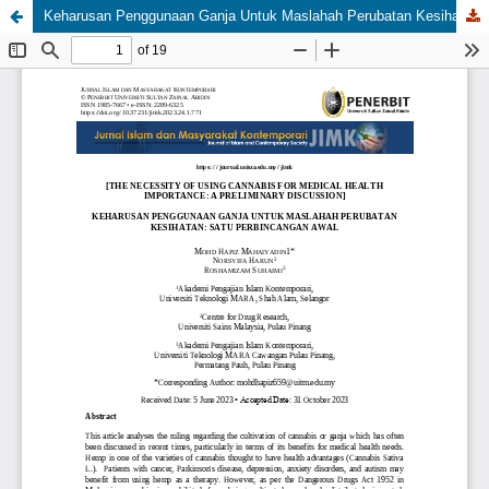
Keharusan Penggunaan Ganja Untuk Maslahah Perubatan Kesihatan: Satu Perbincangan Awal [The Necessity Of Using Cannabis For Medical Health Importance: A Preliminary Discussion]