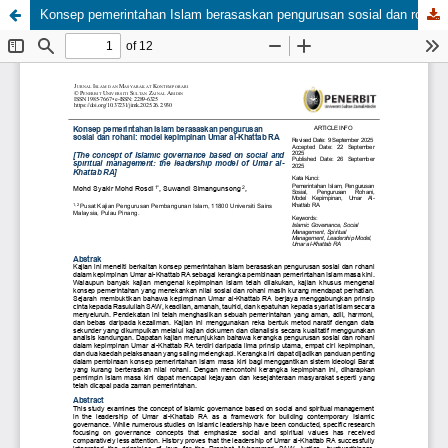
Konsep pemerintahan Islam berasaskan pengurusan sosial dan rohani: model kepimpinan Umar al-Khattab RA