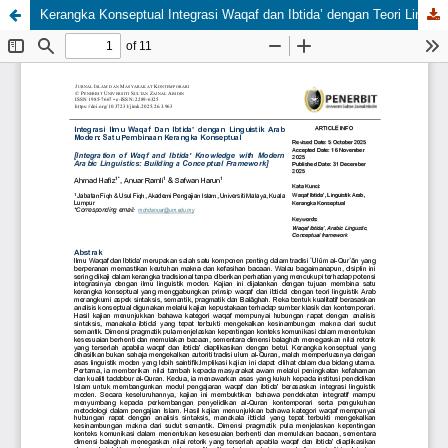
Kerangka Konseptual Integrasi Waqaf dan Ibtida’ dengan Teori Linguistik Arab dalam Kajian Al-Quran