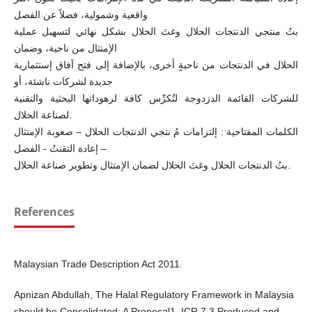
واقعية وشمولية، فضلاً عن الفصل
بتُ منتجي الدنتجات الحلال وغتَ الحلال بشكل نهائي لتسهيل عملية
الإمتثال من ناحية، وضمان
الحلال في الدنتجات من ناحيةٍ أخرى، بالإضافة إلى فتح آفاق إستثمارية
جديدة لشركات ناشئة، أو
للشركات القائمة الدزدوجة لتُكرِّس كافة لرهوداتها البحثية والتقنية
لصناعة الحلال.
الكلمات المفتاحية : إلتزامات مُ نتجي الدنتجات الحلال – صعوبة الإمتثال
– إعادة التقنتُ - الفصل
بتُ الدنتجات الحلال وغتَ الحلال لضمان الإمتثال وتطوير صناعة الحلال.
References
Malaysian Trade Description Act 2011.
Apnizan Abdullah, The Halal Regulatory Framework in Malaysia
should be Consolidated: A Proposal1, ICR 7.3 Produced and