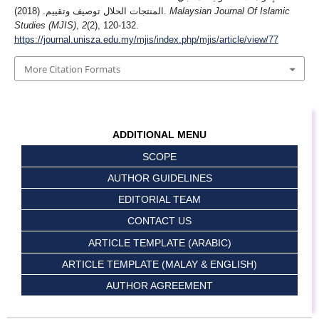
المنتجات الحلال توصيف وتقييم. (2018).
Malaysian Journal Of Islamic
Studies (MJIS)
,
2
(2), 120-132.
https://journal.unisza.edu.my/mjis/index.php/mjis/article/view/77
More Citation Formats
ADDITIONAL MENU
SCOPE
AUTHOR GUIDELINES
EDITORIAL TEAM
CONTACT US
ARTICLE TEMPLATE (ARABIC)
ARTICLE TEMPLATE (MALAY & ENGLISH)
AUTHOR AGREEMENT