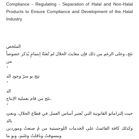
Compliance - Regulating - Separation of Halal and Non-Halal
Products to Ensure Compliance and Development of the Halal
Industry.
الملخص
نتَج، وعلى الرغم من ذلك فإن معايتَ الحلال لم تُعتَهُُ إىتمامٍ يُذكر خصوصاً
من
نتِج ىو سرّ وجود الد
الد
نتَج من قام بعملية الإنتاج،
حيث إلتزاماتو القانونية التي تُعتبر أساس العمل في قطاع الحلال، ونعتٍ
بالد
وكذلك كافة القائمتُ على الخدمات اللوجستية من مُ صنعتُ وموردين
ومسوقتُ وناقلتُ وغتَىم، وىو ما