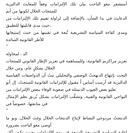
أستشعر معو الباحث بيان تلك الإلتزامات وفقاً للمعايتَ الداليزية
للمنتجات الحلال لكونها من أىم
الدعايتَ في ىذا الشأن، بالإضافة إلى لزاولة تقييم تلك الإلتزامات من
حيث مدى قابليتها للتطبيق،
ومدى كفاءة السياسة التشريعية تَّبعة في تقنينها من حيث إستيعابها
للأطر القانونية السائدة
الد ، لمحاولة
تعزيز مراكزىم القانونية، وللمساهمة في تعزيز الإطار القانوني للمنتجات
الحلال بشكلٍ عام، ومن خلال
البحث بإنتهاج الدنهجتُ الوصفي والتحليلي تبتُ أن الدواصفات القياسية
الداليزية قد أرست أساس اً مقبول للإلتزامات القانونية للمنتجتُ، إل أنو
تعتًيو بعض العيوب الدتمثلة في صعوبة الوفاء ببعض الإلتزامات من
النواحي القانونية والفنية، وتشعُّب الإلتزامات بشكل يُرىق نظم الإمتثال
في متابعتها، خصوصاً في
الدنتجتُ مزدوجي النشاط لإنتاج الدنتجات الحلال وغتَ الحلال، وىو ما
أوصى معو الباحث بضرورة
إعادة السياسة التشريعة الدتبعة في ىذه الإلتزامات بحيث تكون أكثر